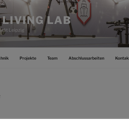
 LIVING LAB
ität Leipzig
chnik
Projekte
Team
Abschlussarbeiten
Kontak
R