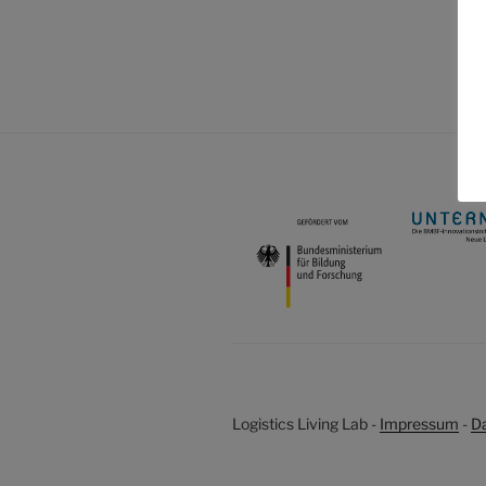
Logistics Living Lab -
Impressum
-
D