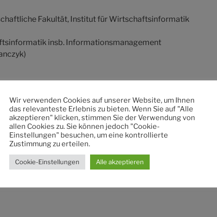
haftliche Fakultät, Institut für Wirtschaftsinformatik
ftsinformatik insb. Informationsmanagement
ranczyk)
 12, 04109 Leipzig
Wir verwenden Cookies auf unserer Website, um Ihnen
das relevanteste Erlebnis zu bieten. Wenn Sie auf "Alle
7 33 723
akzeptieren" klicken, stimmen Sie der Verwendung von
.uni-leipzig.de
allen Cookies zu. Sie können jedoch "Cookie-
Einstellungen" besuchen, um eine kontrollierte
Zustimmung zu erteilen.
Cookie-Einstellungen
Alle akzeptieren
 2-4, 04109 Leipzig
ipzig