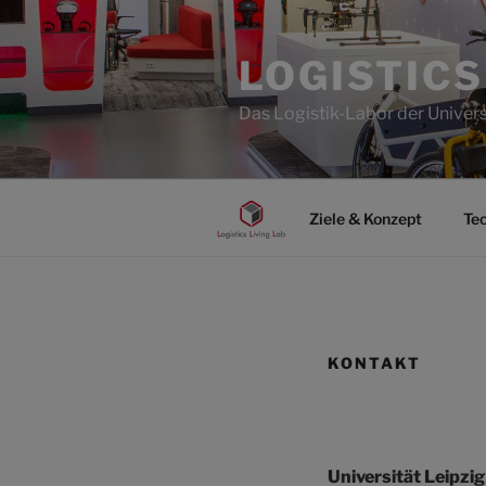
Zum
Inhalt
LOGISTICS
springen
Das Logistik-Labor der Univers
Ziele & Konzept
Te
KONTAKT
Universität Leipzig