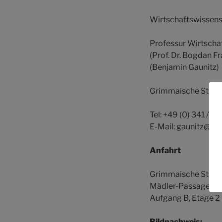
Wirtschaftswissensc
Professur Wirtscha
(Prof. Dr. Bogdan F
(Benjamin Gaunitz)
Grimmaische Straße
Tel: +49 (0) 341 / 9
E-Mail:
gaunitz@wifa
Anfahrt
Grimmaische Straße
Mädler-Passage Le
Aufgang B, Etage 2
Bildnachweis: