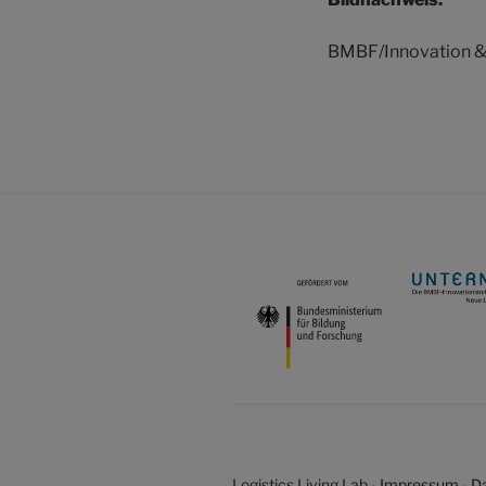
BMBF/Innovation &
Logistics Living Lab -
Impressum
-
D