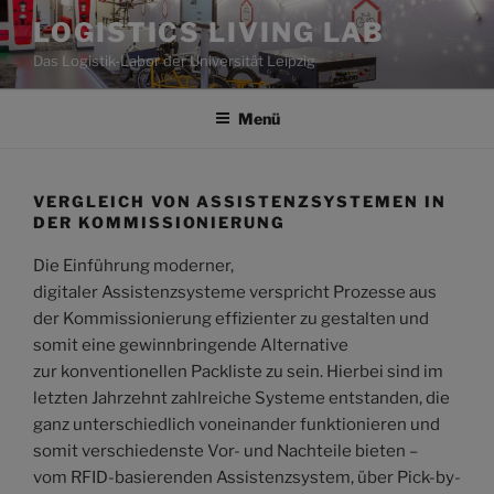
Zum
LOGISTICS LIVING LAB
Inhalt
Das Logistik-Labor der Universität Leipzig
springen
Menü
VERGLEICH VON ASSISTENZSYSTEMEN IN
DER KOMMISSIONIERUNG
Die Einführung moderner,
digitaler Assistenzsysteme verspricht Prozesse aus
der Kommissionierung effizienter zu gestalten und
somit eine gewinnbringende Alternative
zur konventionellen Packliste zu sein. Hierbei sind im
letzten Jahrzehnt zahlreiche Systeme entstanden, die
ganz unterschiedlich voneinander funktionieren und
somit verschiedenste Vor- und Nachteile bieten –
vom RFID-basierenden Assistenzsystem, über Pick-by-