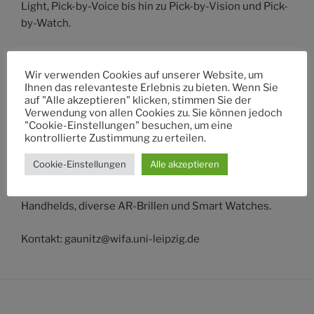
Light, Pick-by-Voice bis hin zu Pick-by-Vision und Pick-
by-Watch.
Ziel der Arbeit ist die Betrachtung und der
Vergleich dieser Kommissionierverfahren. Die prototy
Wir verwenden Cookies auf unserer Website, um
Ihnen das relevanteste Erlebnis zu bieten. Wenn Sie
pische Realisierung auf Basis einer dieser
auf "Alle akzeptieren" klicken, stimmen Sie der
Verfahren demonstriert den Nutzen und evaluiert
Verwendung von allen Cookies zu. Sie können jedoch
potentielle Einschränkungen.
"Cookie-Einstellungen" besuchen, um eine
kontrollierte Zustimmung zu erteilen.
Für den Implementierungsteil stehen aus
Cookie-Einstellungen
Alle akzeptieren
dem Logistics Living Lab verschiedene Geräte zur
Verfügung, wie beispielsweise RFID-
Handhelds, diverse AR-Brillen und Smart Watches.
Kontakt:
gaunitz@wifa.uni-leipzig.de