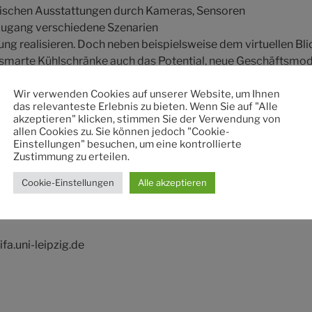
hnischen Ausstattungen durch Kameras, Sensoren
zugang verschiedene Szenarien
ng realisieren. Doch neben beispielsweise dem virtuellen Bli
smarte Kühlschränke auch das Potential, neue Geschäftsmode
twa B2C-Abonnements, die auf der automatisierten
ebensmittel-Belieferungen anhand einer intelligenten
Wir verwenden Cookies auf unserer Website, um Ihnen
das relevanteste Erlebnis zu bieten. Wenn Sie auf "Alle
tandes beruhen. Doch wie vereinbar ist solch eine Geschäfts
akzeptieren" klicken, stimmen Sie der Verwendung von
ischen Umsetzung?
allen Cookies zu. Sie können jedoch "Cookie-
Einstellungen" besuchen, um eine kontrollierte
Zustimmung zu erteilen.
es, mögliche Dienstleistungen zu untersuchen, die sich auf Basi
ränken ergeben. Hierbei entsteht ein Prototyp, der die Mach
Cookie-Einstellungen
Alle akzeptieren
tleistung demonstriert. Der Prototyp kann anhand des smart
 Lab evaluiert werden.
fa.uni-leipzig.de